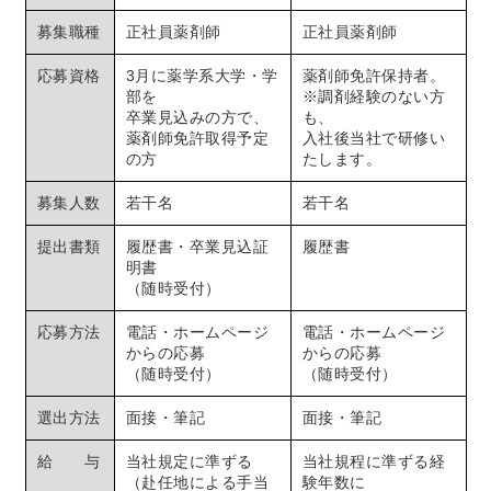
募集職種
正社員薬剤師
正社員薬剤師
応募資格
3月に薬学系大学・学
薬剤師免許保持者。
部を
※調剤経験のない方
卒業見込みの方で、
も、
薬剤師免許取得予定
入社後当社で研修い
の方
たします。
募集人数
若干名
若干名
提出書類
履歴書・卒業見込証
履歴書
明書
（随時受付）
応募方法
電話・ホームページ
電話・ホームページ
からの応募
からの応募
（随時受付）
（随時受付）
選出方法
面接・筆記
面接・筆記
給 与
当社規定に準ずる
当社規程に準ずる経
（赴任地による手当
験年数に