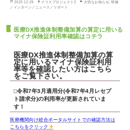
投
作
カ
2025.12.29
クリスプロジェクト2
大切なお知らせ
,
研修
稿
成
テ
／インターン／ニュース／リポート
日:
者
ゴ
リ
ー
医療DX推進体制整備加算の算定に用いる
マイナ保険証利用率確認はコチラ
医療DX推進体制整備加算の算
定に用いるマイナ保険証利用
率等を確認したい方はこちら
をご覧下さい。
□令和7年3月適用分(令和7年4月レセプ
ト請求分)の利用率が
更新されていま
す！
医療機関向け総合ポータルサイトでの確認方法は
こちらをクリック