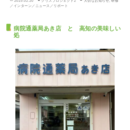
投
作
カ
2025.02.20
クリスプロジェクト2
大切なお知らせ
,
研修
稿
成
テ
／インターン／ニュース／リポート
日:
者
ゴ
リ
ー
病院通薬局あき店 と 高知の美味しい
処