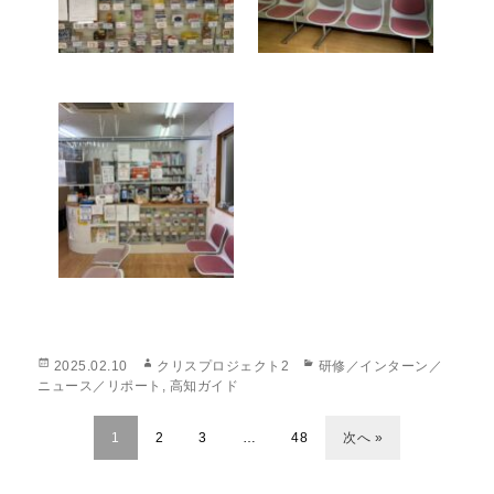
投
作
カ
2025.02.10
クリスプロジェクト2
研修／インターン／
稿
成
テ
ニュース／リポート
,
高知ガイド
日:
者
ゴ
リ
1
2
3
…
48
次へ »
ー