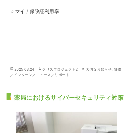
＃マイナ保険証利用率
投
作
カ
2025.03.24
クリスプロジェクト2
大切なお知らせ
,
研修
稿
成
テ
／インターン／ニュース／リポート
日:
者
ゴ
リ
ー
薬局におけるサイバーセキュリティ対策