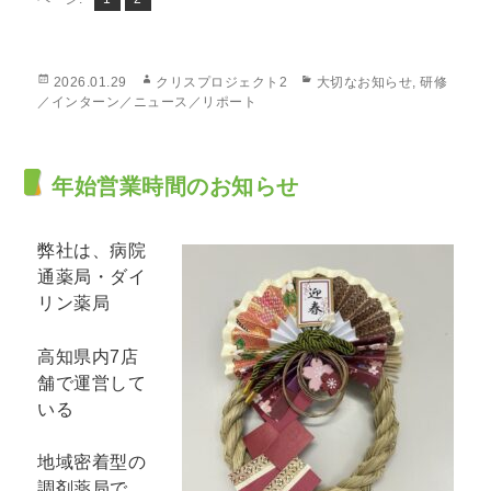
ー
ー
ジ
ジ
投
作
カ
2026.01.29
クリスプロジェクト2
大切なお知らせ
,
研修
稿
成
テ
／インターン／ニュース／リポート
日:
者
ゴ
リ
ー
年始営業時間のお知らせ
弊社は、病院
通薬局・ダイ
リン薬局
高知県内7店
舗で運営して
いる
地域密着型の
調剤薬局で