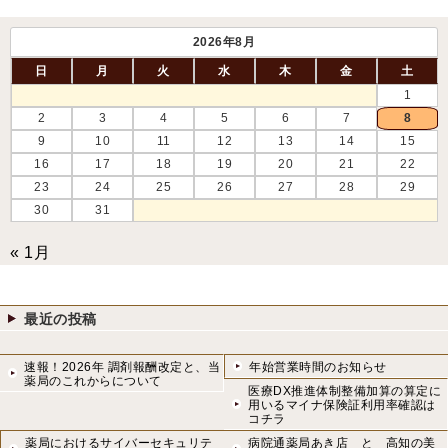
2026年8月
日
月
火
水
木
金
土
1
2
3
4
5
6
7
8
9
10
11
12
13
14
15
16
17
18
19
20
21
22
23
24
25
26
27
28
29
30
31
« 1月
最近の投稿
速報！2026年 調剤報酬改定と、当
年始営業時間のお知らせ
薬局のこれからについて
医療DX推進体制整備加算の算定に
用いるマイナ保険証利用率確認は
コチラ
薬局におけるサイバーセキュリテ
病院通薬局あき店 と 高知の美