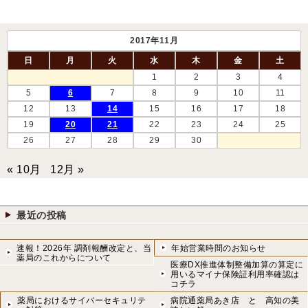
2017年11月
日
月
火
水
木
金
土
1
2
3
4
5
6
7
8
9
10
11
12
13
14
15
16
17
18
19
20
21
22
23
24
25
26
27
28
29
30
« 10月
12月 »
最近の投稿
速報！2026年 調剤報酬改定と、当
年始営業時間のお知らせ
薬局のこれからについて
医療DX推進体制整備加算の算定に
用いるマイナ保険証利用率確認は
コチラ
薬局におけるサイバーセキュリテ
病院通薬局あき店 と 高知の美