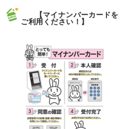
調剤薬局のお仕事について
【マイナンバーカードを
2025年02月04日
ご利用ください！】
第11回 全国漫画家大会議in高知
2024年10月24日
高知県内企業の魅力発信支援事業 に登録！
2024年10月23日
令和6年度の改正高年齢者雇用安定法についてのセミナ
ー受講
2024年08月20日
高知家 「女性しごと応援室」求人開拓員さまと面談！