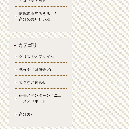
キュリティ対策
病院通薬局あき店 と
高知の美味しい処
カテゴリー
クリスのオフタイム
勉強会／研修会／etc
大切なお知らせ
研修／インターン／ニュ
ース／リポート
高知ガイド